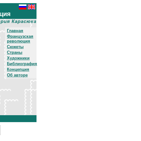
ция
рия Карасюка
Главная
Французская
революция
Сюжеты
Страны
Художники
Библиография
Концепция
Об авторе