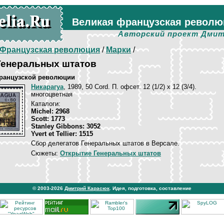
Великая французская револю
Авторский проект Дмит
Французская революция
/
Марки
/
Генеральных штатов
Французской революции
Никарагуа
, 1989, 50 Cord. П. офсет. 12 (1/2) х 12 (3/4).
многоцветная
Каталоги:
Michel: 2968
Scott: 1773
Stanley Gibbons: 3052
Yvert et Tellier: 1515
Сбор делегатов Генеральных штатов в Версале.
Сюжеты:
Открытие Генеральных штатов
© 2003-2026
Дмитрий Карасюк
. Идея, подготовка, составление