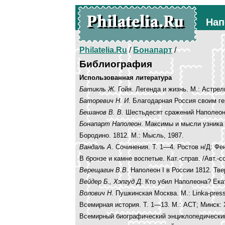
Нап
Philatelia.Ru
/
Бонапарт
/
Библиография
Использованная литература
Батикль Ж.
Гойя. Легенда и жизнь. М.: Астрел
Баторевич Н. И
. Благодарная Россия своим ге
Бешанов В. В.
Шестьдесят сражений Наполеона
Бонапарт Наполеон
. Максимы и мысли узника 
Бородино. 1812. М.: Мысль, 1987.
Вандаль А
. Сочинения. Т. 1—4. Ростов н/Д: Фе
В бронзе и камне воспетые. Кат.-справ. /Авт.-со
Верещагин В.В
. Наполеон I в России 1812. Тве
Вейдер Б., Хэпгуд Д
. Кто убил Наполеона? Ека
Волович Н
. Пушкинская Москва. М.: Linka-press
Всемирная история. Т. 1—13. М.: АСТ; Минск:
Всемирный биографический энциклопедический 