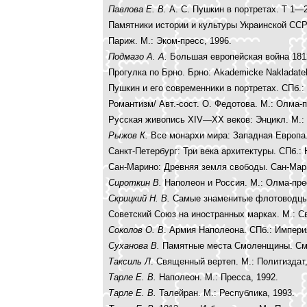
Павлова Е. В.
А. С. Пушкин в портретах. Т 1—2
Памятники истории и культуры Украинской ССР:
Париж. М.: Эком-пресс, 1996.
Подмазо А. А.
Большая европейская война 1812
Прогулка по Брно. Брно: Akademicke Nakladatel
Пушкин и его современники в портретах. СПб.: 
Романтизм/ Авт.-сост. О. Федотова. М.: Олма-п
Русская живопись XIV—XX веков: Энцикл. М.: 
Рыжов К.
Все монархи мира: Западная Европа. 
Санкт-Петербург: Три века архитектуры. СПб.: 
Сан-Марино: Древняя земля свободы. Сан-Марино
Сироткин В.
Наполеон и Россия. М.: Олма-пре
Скрицкий Н. В.
Самые знаменитые флотоводцы 
Советский Союз на иностранных марках. М.: Св
Соколов О. В
. Армия Наполеона. СПб.: Импери
Суханова В.
Памятные места Смоленщины. Смо
Таксиль Л
. Священный вертеп. М.: Политиздат,
Тарле Е. В.
Наполеон. М.: Пресса, 1992.
Тарле Е. В.
Талейран. М.: Республика, 1993.