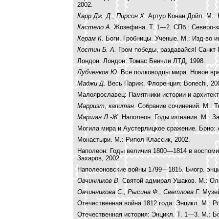
2002.
Карр Дж. Д., Пирсон Х.
Артур Конан Дойл. М.: 
Кастело А.
Жозефина. Т. 1—2. СПб.: Северо-з
Керам К.
Боги. Гробницы. Ученые. М.: Изд-во ин
Костин Б. А.
Гром победы, раздавайся! Санкт-П
Лондон. Лондон: Томас Бенчли ЛТД, 1998.
Лубченков Ю.
Все полководцы мира. Новое вре
Маджи Д.
Весь Париж. Флоренция: Bonechi, 20
Малоярославец: Памятники истории и архитект
Марриэт, капитан
. Собрание сочинений. М.: Т
Маршан Л.-Ж
. Наполеон. Годы изгнания. М.: З
Могила мира и Аустерлицкое сражение. Брно: 
Монастыри. М.: Рипол Классик, 2002.
Наполеон: Годы величия 1800—1814 в воспоми
Захаров, 2002.
Наполеоновские войны 1799—1815. Биогр. энцик
Овчинников В.
Святой адмирал Ушаков. М.: Ол
Овчинникова С., Рысина Ф., Светлова Г.
Музей
Отечественная война 1812 года: Энцикл. М.: Р
Отечественная история: Энцикл. Т. 1—3. М.: Б