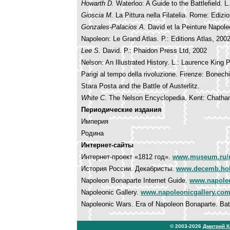
Howarth D.
Waterloo: A Guide to the Battlefield. L.
Gioscia M.
La Pittura nella Filatelia. Rome: Edizi
Gonzales-Palacios A.
David et la Peinture Napole
Napoleon: Le Grand Atlas. P.: Editions Atlas, 2002
Lee S.
David. P.: Phaidon Press Ltd, 2002
Nelson: An Illustrated History. L.: Laurence King 
Parigi al tempo della rivoluzione. Firenze: Bonech
Stara Posta and the Battle of Austerlitz.
White C
. The Nelson Encyclopedia. Kent: Chatha
Периодические издания
Империя
Родина
Интернет-сайты
Интернет-проект «1812 год».
www.museum.ru/
История России. Декабристы.
www.decemb.hob
Napoleon Bonaparte Internet Guide.
www.napoleo
Napoleonic Gallery.
www.napoleonicgallery.co
Napoleonic Wars. Era of Napoleon Bonaparte. Batt
© 2003-2026
Дмитрий 