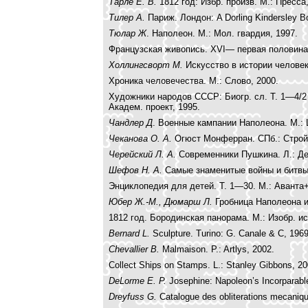
Тарле Е. В.
1812 год: Избр. произв. М.: Пресса,
Тилер А.
Париж. Лондон: A Dorling Kindersley B
Тюлар Ж
. Наполеон. М.: Мол. гвардия, 1997.
Французская живопись. XVI— первая половина X
Холлингсворт М.
Искусство в истории человек
Хроника человечества. М.: Слово, 2000.
Художники народов СССР: Биогр. сл. Т. 1—4/2
Академ. проект, 1995.
Чандлер Д
. Военные кампании Наполеона. М.:
Чеканова О. А.
Огюст Монферран. СПб.: Стройи
Черейский Л. А.
Современники Пушкина. Л.: Дет
Шефов Н. А.
Самые знаменитые войны и битвы 
Энциклопедия для детей. Т. 1—30. М.: Аванта
Юбер Ж.-М., Дюмарш Л.
Гробница Наполеона и
1812 год. Бородинская панорама. М.: Изобр. ис
Bernard L.
Sculpture. Turino: G. Canale & C, 1969
Chevallier B.
Malmaison. P.: Artlys, 2002.
Collect Ships on Stamps. L.: Stanley Gibbons, 20
DeLorme E. P.
Josephine: Napoleon’s Incorparabl
Dreyfuss G.
Catalogue des obliterations mecanique