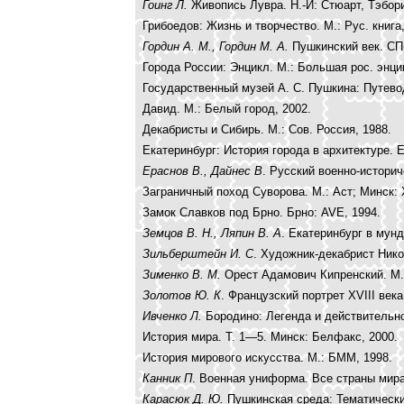
Гоинг Л.
Живопись Лувра. Н.-Й: Стюарт, Тэбори
Грибоедов: Жизнь и творчество. М.: Рус. книга,
Гордин А. М., Гордин М. А.
Пушкинский век. СП
Города России: Энцикл. М.: Большая рос. энцик
Государственный музей А. С. Пушкина: Путевод
Давид. М.: Белый город, 2002.
Декабристы и Сибирь. М.: Сов. Россия, 1988.
Екатеринбург: История города в архитектуре. Е
Ераснов В., Дайнес В
. Русский военно-историч
Заграничный поход Суворова. М.: Аст; Минск: 
Замок Славков под Брно. Брно: AVE, 1994.
Земцов В. Н., Ляпин В. А
. Екатеринбург в мунд
Зильберштейн И. С
. Художник-декабрист Нико
Зименко В. М.
Орест Адамович Кипренский. М.:
Золотов Ю. К
. Французский портрет XVIII века
Ивченко Л.
Бородино: Легенда и действительно
История мира. Т. 1—5. Минск: Белфакс, 2000.
История мирового искусства. М.: БММ, 1998.
Канник П
. Военная униформа. Все страны мира.
Карасюк Д. Ю.
Пушкинская среда: Тематически